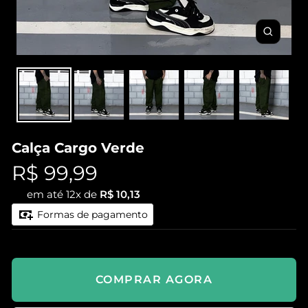
Zoom
Calça Cargo Verde
Preço
R$ 99,99
em até 12x de
R$ 10,13
promocional
Formas de pagamento
COMPRAR AGORA