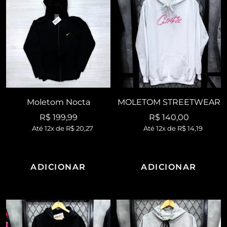
Moletom Nocta
MOLETOM STREETWEAR
Preço
Preço
R$ 199,99
R$ 140,00
Até 12x de
R$ 20,27
Até 12x de
R$ 14,19
promocional
promocional
ADICIONAR
ADICIONAR