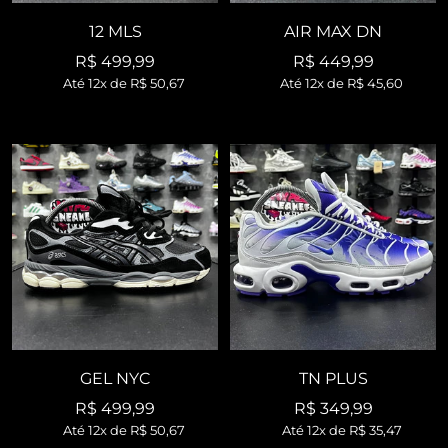
12 MLS
AIR MAX DN
Preço
Preço
R$ 499,99
R$ 449,99
Até 12x de
R$ 50,67
Até 12x de
R$ 45,60
promocional
promocional
GEL NYC
TN PLUS
Preço
Preço
R$ 499,99
R$ 349,99
Até 12x de
R$ 50,67
Até 12x de
R$ 35,47
promocional
promocional