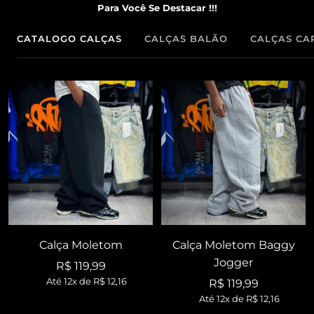
Para Você Se Destacar !!!
CATALOGO CALÇAS
CALÇAS BALÃO
CALÇAS CA
Calça Moletom
Calça Moletom Baggy
Jogger
Preço
R$ 119,99
Até 12x de
R$ 12,16
Preço
R$ 119,99
promocional
Até 12x de
R$ 12,16
promocional