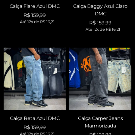
Calça Flare Azul DMC
Calça Baggy Azul Claro
DMC
Preço
R$ 159,99
Até 12x de
R$ 16,21
Preço
R$ 159,99
promocional
Até 12x de
R$ 16,21
promocional
Calça Reta Azul DMC
Calça Carper Jeans
Marmorizada
Preço
R$ 159,99
Até 12x de
R$ 16,21
Preço
R$ 129,99