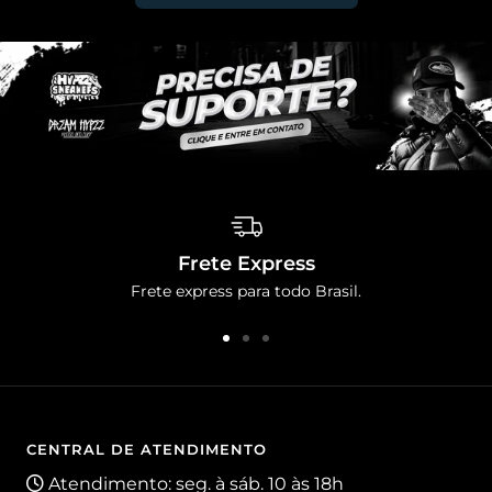
Frete Express
Frete express para todo Brasil.
Ir
Ir
Ir
ao
ao
ao
slide
slide
slide
1
2
3
CENTRAL DE ATENDIMENTO
Atendimento: seg. à sáb. 10 às 18h