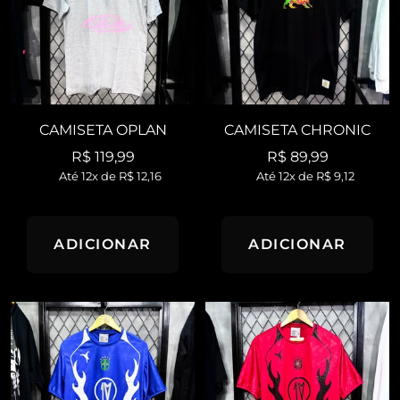
CAMISETA OPLAN
CAMISETA CHRONIC
Preço
Preço
R$ 119,99
R$ 89,99
Até 12x de
R$ 12,16
Até 12x de
R$ 9,12
promocional
promocional
ADICIONAR
ADICIONAR