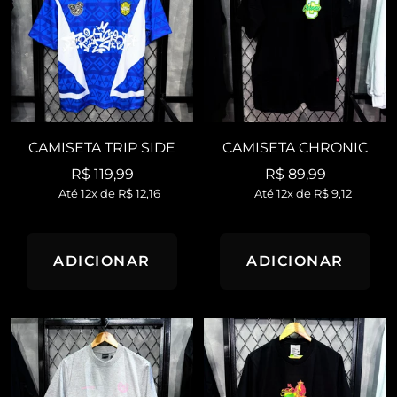
CAMISETA TRIP SIDE
CAMISETA CHRONIC
Preço
Preço
R$ 119,99
R$ 89,99
Até 12x de
R$ 12,16
Até 12x de
R$ 9,12
promocional
promocional
ADICIONAR
ADICIONAR