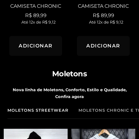
CAMISETA CHRONIC
CAMISETA CHRONIC
Preço
Preço
R$ 89,99
R$ 89,99
Até 12x de
R$ 9,12
Até 12x de
R$ 9,12
promocional
promocional
ADICIONAR
ADICIONAR
Moletons
Nova linha de Moletons, Conforto, Estilo e Qualidade,
Confira agora
MOLETONS STREETWEAR
MOLETONS CHRONIC E TR