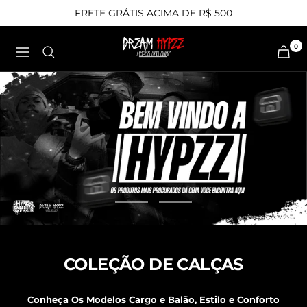
Pular
FRETE GRÁTIS ACIMA DE R$ 500
para
o
LOJA
0
Navegação
conteúdo
DREAM
Ir
Ir
ao
ao
slide
slide
COLEÇÃO DE CALÇAS
1
2
Conheça Os Modelos Cargo e Balão, Estilo e Conforto