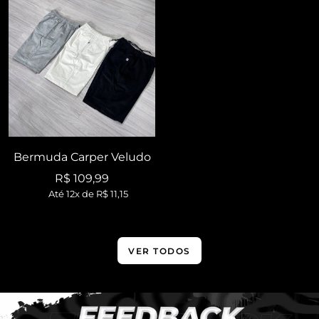
Bermuda Carper Veludo
Preço
R$ 109,99
Até 12x de
R$ 11,15
promocional
VER TODOS