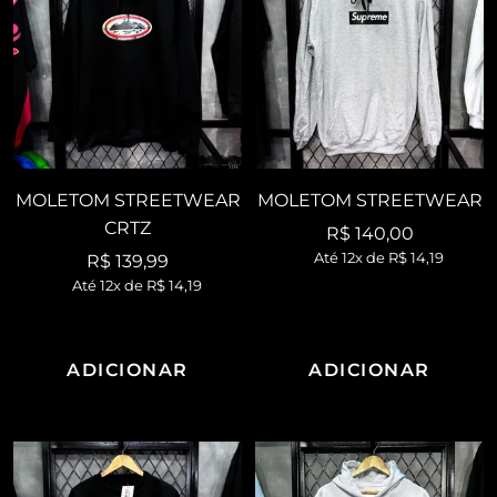
MOLETOM STREETWEAR
MOLETOM STREETWEAR
CRTZ
Preço
R$ 140,00
Até 12x de
R$ 14,19
Preço
R$ 139,99
promocional
Até 12x de
R$ 14,19
promocional
ADICIONAR
ADICIONAR