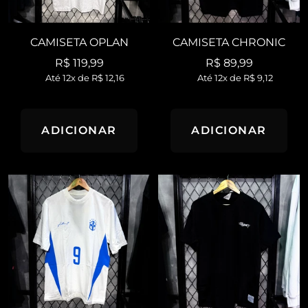
CAMISETA OPLAN
CAMISETA CHRONIC
Preço
Preço
R$ 119,99
R$ 89,99
Até 12x de
R$ 12,16
Até 12x de
R$ 9,12
promocional
promocional
ADICIONAR
ADICIONAR