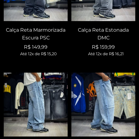
Calça Reta Marmorizada
Calça Reta Estonada
Escura PSC
DMC
Preço
Preço
R$ 149,99
R$ 159,99
Até 12x de
R$ 15,20
Até 12x de
R$ 16,21
promocional
promocional