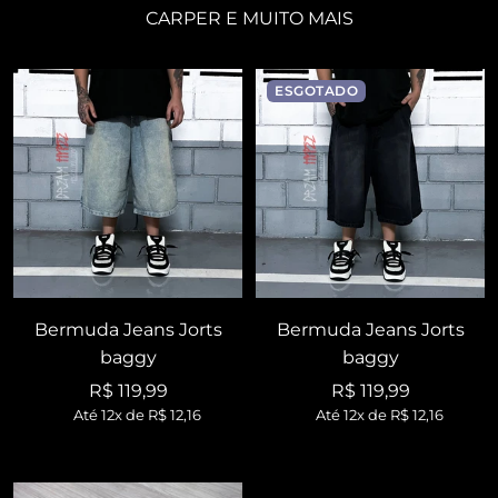
CARPER E MUITO MAIS
ESGOTADO
Bermuda Jeans Jorts
Bermuda Jeans Jorts
baggy
baggy
Preço
Preço
R$ 119,99
R$ 119,99
Até 12x de
R$ 12,16
Até 12x de
R$ 12,16
promocional
promocional