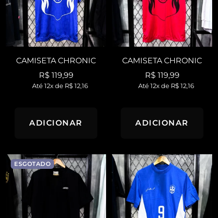
CAMISETA CHRONIC
CAMISETA CHRONIC
Preço
Preço
R$ 119,99
R$ 119,99
Até 12x de
R$ 12,16
Até 12x de
R$ 12,16
promocional
promocional
ADICIONAR
ADICIONAR
ESGOTADO