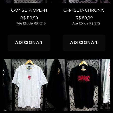
CAMISETA OPLAN
CAMISETA CHRONIC
Preço
Preço
R$ 119,99
R$ 89,99
Até 12x de
R$ 12,16
Até 12x de
R$ 9,12
promocional
promocional
ADICIONAR
ADICIONAR